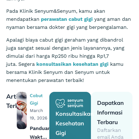
Pada Klinik Senyum&Senyum, kamu akan
mendapatkan
perawatan cabut gigi
yang aman dan
nyaman bersama dokter gigi yang berpengalaman.
Apalagi biaya cabut gigi geraham yang dibandrol
juga sangat sesuai dengan jenis layanannya, yang
dimulai dari harga Rp250 ribu hingga Rp1,7
juta. Segera
konsultasikan kesehatan gigi
kamu
bersama Klinik Senyum dan Senyum untuk
menentukan perawatan terbaik!
Artikel
Cabut
Dapatkan
Gigi
Terkait
March
Informasi
Konsultasikan
19, 2026
Terbaru
Kesehatan
Panduan
Daftarkan
Gigi
Waktu
email Anda