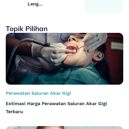
Lengkap
Cabut
Gigi
Topik Pilihan
Gingsul
Atas
dengan
Aman
Perawatan Saluran Akar Gigi
Estimasi Harga Perawatan Saluran Akar Gigi
Terbaru