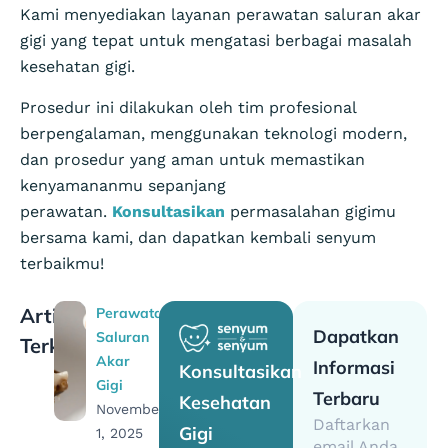
Kami menyediakan layanan perawatan saluran akar
gigi yang tepat untuk mengatasi berbagai masalah
kesehatan gigi.
Prosedur ini dilakukan oleh tim profesional
berpengalaman, menggunakan teknologi modern,
dan prosedur yang aman untuk memastikan
kenyamananmu sepanjang
perawatan.
Konsultasikan
permasalahan gigimu
bersama kami, dan dapatkan kembali senyum
terbaikmu!
Artikel
Perawatan
Dapatkan
Saluran
Terkait
Akar
Informasi
Konsultasikan
Gigi
Terbaru
Kesehatan
November
Daftarkan
Gigi
1, 2025
email Anda