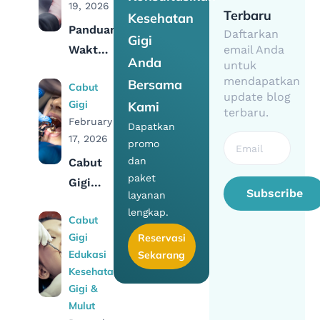
19, 2026
Terbaru
Kesehatan
Panduan
Daftarkan
Gigi
Waktu
email Anda
Anda
untuk
Ideal
mendapatkan
Bersama
Cabut
Pasang
update blog
Gigi
Kami
Gigi
terbaru.
February
Dapatkan
Palsu
17, 2026
promo
Usai
dan
Cabut
Cabut
paket
Gigi
Gigi
Subscribe
layanan
Geraham
lengkap.
Cabut
Bawah:
Gigi
Reservasi
Prosedur,
Edukasi
Sekarang
Biaya &
Kesehatan
Efeknya
Gigi &
Mulut