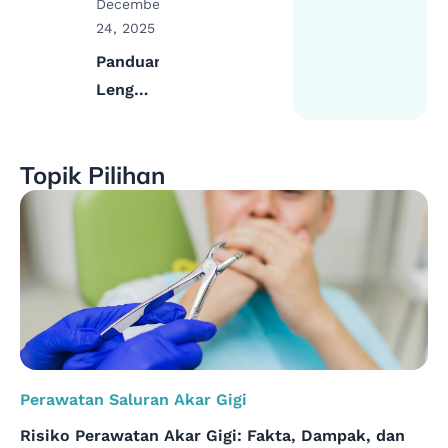
December
24, 2025
Panduan
Lengkap
Cabut
Gigi
Topik Pilihan
Gingsul
Atas
dengan
Aman
Perawatan Saluran Akar Gigi
Risiko Perawatan Akar Gigi: Fakta, Dampak, dan