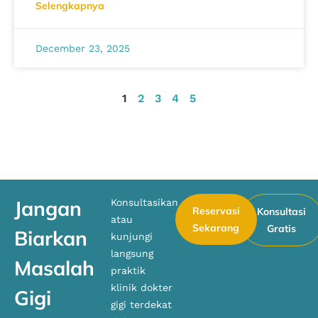
Selengkapnya
December 23, 2025
1
2
3
4
5
Jangan
Konsultasikan
Reservasi
Konsultasi
atau
Sekarang
Gratis
Biarkan
kunjungi
langsung
Masalah
praktik
klinik dokter
Gigi
gigi terdekat