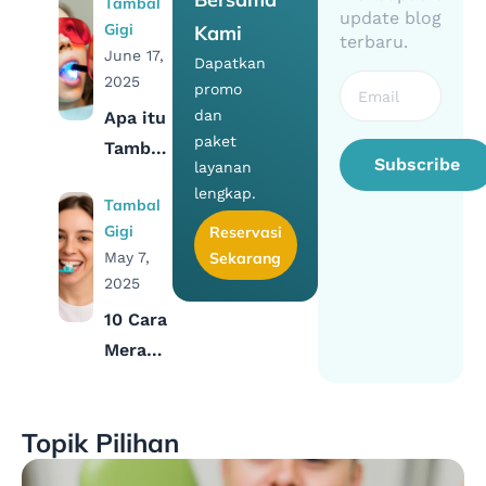
Tambal
Perawatan
update blog
Gigi
Kami
Tambal
terbaru.
June 17,
Dapatkan
Gigi di
2025
promo
Bulan
dan
Apa itu
Puasa
paket
Tambal
Subscribe
layanan
Gigi
lengkap.
Tambal
Laser?
Gigi
Reservasi
Kenali
May 7,
Sekarang
Biaya,
2025
Manfaat,
10 Cara
dan
Merawat
Efek
Gigi
Sampingnya
Berlubang
Topik Pilihan
Agar
Tidak