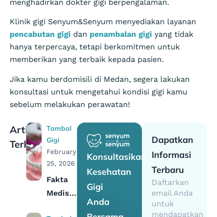
menghadirkan dokter gigi berpengalaman.
Klinik gigi Senyum&Senyum menyediakan layanan
pencabutan gigi
dan
penambalan gigi
yang tidak
hanya terpercaya, tetapi berkomitmen untuk
memberikan yang terbaik kepada pasien.
Jika kamu berdomisili di Medan, segera lakukan
konsultasi untuk mengetahui kondisi gigi kamu
sebelum melakukan perawatan!
Artikel
Tambal
Dapatkan
Gigi
Terkait
February
Informasi
Konsultasikan
25, 2026
Terbaru
Kesehatan
Fakta
Daftarkan
Gigi
Medis &
email Anda
Anda
untuk
Syariat
mendapatkan
Bersama