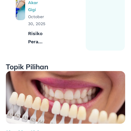
Akar
Kali?
Gigi
Cek
October
Panduan
30, 2025
Lengkap
Risiko
di Sini!
Perawatan
Akar
Gigi:
Topik Pilihan
Fakta,
Dampak,
dan
Cara
Menghindarinya