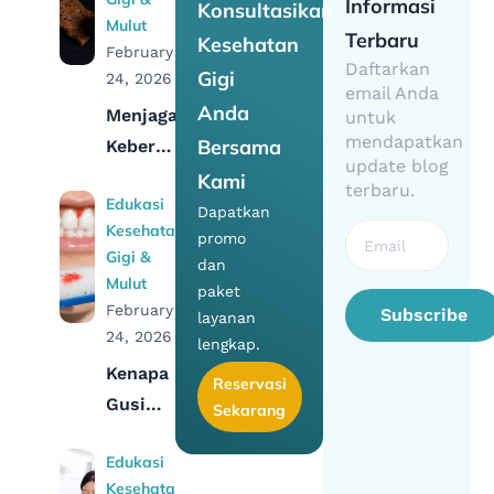
Informasi
Konsultasikan
Mulut
Terbaru
Kesehatan
February
Daftarkan
Gigi
24, 2026
email Anda
Anda
Menjaga
untuk
mendapatkan
Bersama
Kebersihan
update blog
Mulut:
Kami
terbaru.
Edukasi
Hukum
Dapatkan
Kesehatan
Sikat
promo
Gigi &
dan
Gigi di
Mulut
paket
Bulan
February
Subscribe
layanan
Puasa
24, 2026
lengkap.
Kenapa
Reservasi
Gusi
Sekarang
Berdarah
Edukasi
Saat
Kesehatan