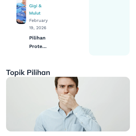
Puasa
Gigi &
dan
Mulut
Bagaimana
February
Mengatasinya
19, 2026
Pilihan
Proteksi
Gigi
yang
Topik Pilihan
Tepat
untuk
Senyum
yang
Sehat