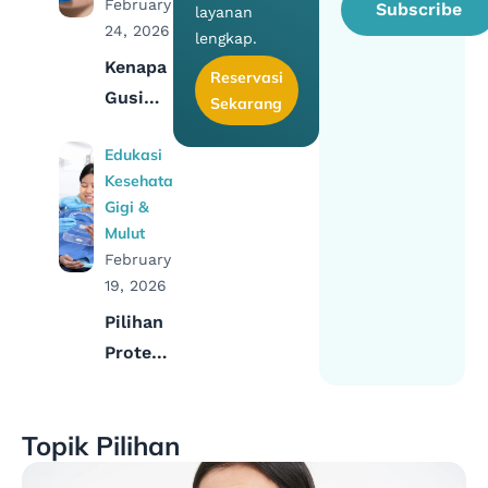
February
Subscribe
layanan
Puasa
24, 2026
lengkap.
Kenapa
Reservasi
Gusi
Sekarang
Berdarah
Edukasi
Saat
Kesehatan
Puasa
Gigi &
dan
Mulut
Bagaimana
February
Mengatasinya
19, 2026
Pilihan
Proteksi
Gigi
yang
Topik Pilihan
Tepat
untuk