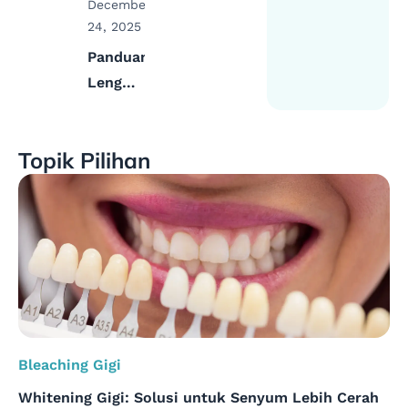
December
24, 2025
Panduan
Lengkap
Cabut
Gigi
Topik Pilihan
Gingsul
Atas
dengan
Aman
Bleaching Gigi
Whitening Gigi: Solusi untuk Senyum Lebih Cerah