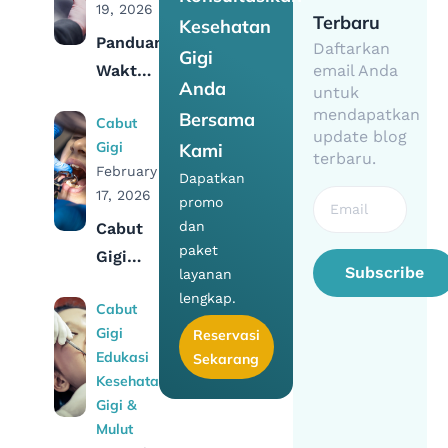
19, 2026
Terbaru
Kesehatan
Panduan
Daftarkan
Gigi
Waktu
email Anda
Anda
untuk
Ideal
mendapatkan
Bersama
Cabut
Pasang
update blog
Gigi
Kami
Gigi
terbaru.
February
Dapatkan
Palsu
17, 2026
promo
Usai
dan
Cabut
Cabut
paket
Gigi
Gigi
Subscribe
layanan
Geraham
lengkap.
Cabut
Bawah:
Gigi
Reservasi
Prosedur,
Edukasi
Sekarang
Biaya &
Kesehatan
Efeknya
Gigi &
Mulut