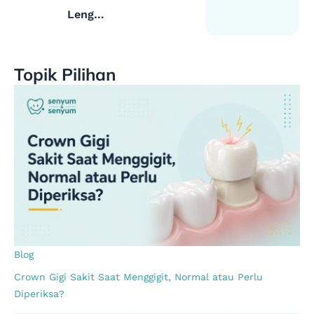
Lengkap
Cabut
Gigi
Topik Pilihan
Gingsul
Atas
dengan
Aman
Blog
Crown Gigi Sakit Saat Menggigit, Normal atau Perlu
Diperiksa?