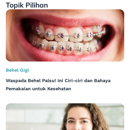
Topik Pilihan
Ini
Rincian
Lengkapnya
Behel Gigi
Waspada Behel Palsu! Ini Ciri-ciri dan Bahaya
Pemakaian untuk Kesehatan