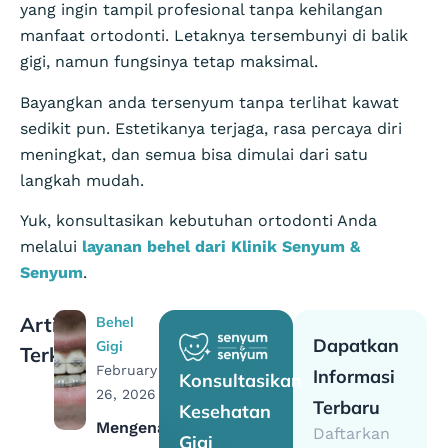
yang ingin tampil profesional tanpa kehilangan
manfaat ortodonti. Letaknya tersembunyi di balik
gigi, namun fungsinya tetap maksimal.
Bayangkan anda tersenyum tanpa terlihat kawat
sedikit pun. Estetikanya terjaga, rasa percaya diri
meningkat, dan semua bisa dimulai dari satu
langkah mudah.
Yuk, konsultasikan kebutuhan ortodonti Anda
melalui
layanan behel dari Klinik Senyum &
Senyum
.
Artikel
Behel
Dapatkan
Gigi
Terkait
February
Informasi
Konsultasikan
26, 2026
Terbaru
Kesehatan
Mengenal
Daftarkan
Gigi