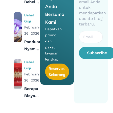
Behel
email Anda
Anda
untuk
Fashion:
mendapatkan
Bersama
Behel
Antara
update blog
Gigi
Kami
Manfaat
terbaru.
February
Dapatkan
dan
26, 2026
promo
Risikonya
dan
Panduan
paket
Nyaman
Subscribe
layanan
Perawatan
lengkap.
Behel
Gigi
Gigi
Reservasi
dan
February
Sekarang
Behel
26, 2026
Selama
Berapa
Bulan
Biaya
Ramadhan
Kontrol
Behel?