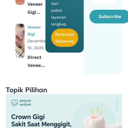
dan
Veneer
Haram?
paket
Gigi
Subscribe
layanan
Renggang:
lengkap.
Veneer
Cara
Gigi
Reservasi
Efektif
December
Sekarang
Menutup
10, 2025
Celah
Direct
Gigi
Veneer
Gigi:
Pengertian,
Topik Pilihan
Harga &
Prosedur