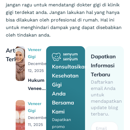
jangan ragu untuk mendatangi dokter gigi di klinik
gigi terdekat anda. Jangan lakukan hal yang hanya
bisa dilakukan oleh profesional di rumah. Hal ini
untuk menghindari dampak yang dapat disebabkan
oleh tindakan anda.
Artikel
Veneer
Dapatkan
Gigi
Terkait
December
Informasi
Konsultasikan
12, 2025
Terbaru
Kesehatan
Hukum
Daftarkan
Gigi
Veneer
email Anda
Anda
untuk
Gigi
mendapatkan
Bersama
Veneer
dalam
update blog
Gigi
Kami
Islam:
terbaru.
December
Dapatkan
Halal
11, 2025
promo
atau